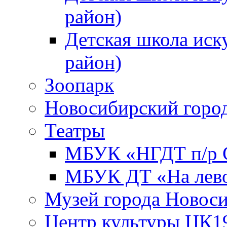
район)
Детская школа иск
район)
Зоопарк
Новосибирский город
Театры
МБУК «НГДТ п/р С
МБУК ДТ «На лево
Музей города Новос
Центр культуры ЦК1