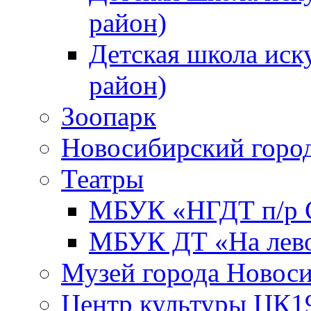
район)
Детская школа иск
район)
Зоопарк
Новосибирский город
Театры
МБУК «НГДТ п/р С
МБУК ДТ «На лево
Музей города Новос
Центр культуры ЦК1