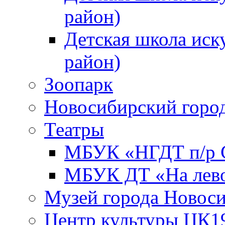
район)
Детская школа иск
район)
Зоопарк
Новосибирский город
Театры
МБУК «НГДТ п/р С
МБУК ДТ «На лево
Музей города Новос
Центр культуры ЦК1