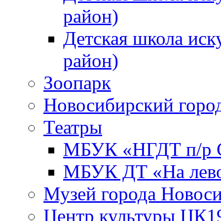
район)
Детская школа иск
район)
Зоопарк
Новосибирский город
Театры
МБУК «НГДТ п/р С
МБУК ДТ «На лево
Музей города Новос
Центр культуры ЦК1