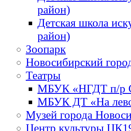
район)
Детская школа иск
район)
Зоопарк
Новосибирский город
Театры
МБУК «НГДТ п/р С
МБУК ДТ «На лево
Музей города Новос
Центр культуры ЦК1