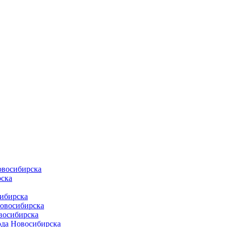
овосибирска
ска
ибирска
Новосибирска
восибирска
ода Новосибирска