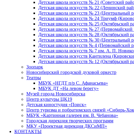
Детская школа искусств № 21 (Советский рай
Детская школа искусств № 22 (Ленинский рай
Детская школа искусств № 23 (Центральный р
Детская школа искусств № 24 Триумф (Киров
Детская школа искусств № 25 (Октябрьский р
Детская школа искусств № 27 (Первомайский 
Детская школа искусств № 28 (Октябрьский р
Детская школа искусств № 30 (Центральный р
Детская школа искусств № 4 (Первомайский р
Детская школа искусств № 7 им. А. П. Новико
Детская школа искусств Кантилена (Кировски
Детская школа искусств № 12 (Октябрьский р
Зоопарк
Новосибирский городской духовой оркестр
Театры
МБУК «НГДТ п/р С. Афанасьева»
МБУК ДТ «На левом берегу»
Музей города Новосибирска
Центр культуры ЦК19
Детская киностудия «Поиск»
Центр туризма и побратимских связей «Сибирь-Хо
МБУК «Картинная галерея им. В. Чебанова»
Городская дирекция творческих программ
МКУ «Проектная дирекция ДКСиМП»
КОНТАКТЫ