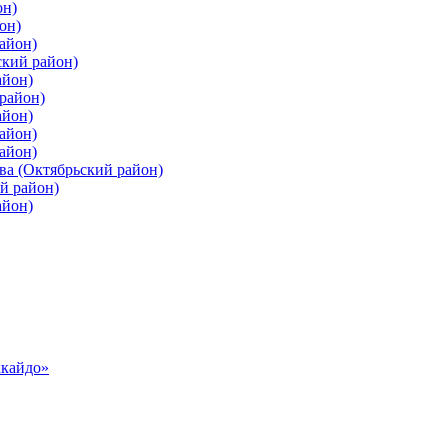
он)
он)
айон)
ский район)
айон)
район)
айон)
айон)
айон)
ва (Октябрьский район)
й район)
айон)
ккайдо»