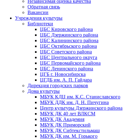
Независимая оценка качества
Обратная связь
Вакансии
Учреждения культуры
Библиотеки
ЦБС Кировского района
ЦБС Дзержинского района
ЦБС Калининского района
ЦБС Октябрьского района
ЦБС Советского района
ЦБС Центрального округа
ЦБС Первомайского района
ЦБС Ленинского района
ЦГБ г. Новосибирска
ЦГДБ им. А. П. Гайдара
Дирекция городских парков
Дома культуры
МБУК КДЦ им. К.С. Станиславского
МБУК ДДК им. Д. Н. Пичугина
Центр культуры Дзержинского района
МБУК ДК 40 лет ВЛКСМ
МБУК ДК Академия
МБУК ДК Приморский
МБУК ДК Сибтекстильмаш
МБУК ДК им. М. Горького