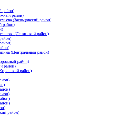
й район)
ожный район)
емьева (Заельцовский район)
й район)
н)
етланова (Ленинский район)
район)
район)
айон)
цепина (Центральный район)
дорожный район)
ий район)
(Кировский район)
айон)
он)
айон)
айон)
район)
район)
он)
кий район)