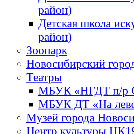
район)
Детская школа иск
район)
Зоопарк
Новосибирский город
Театры
МБУК «НГДТ п/р С
МБУК ДТ «На лево
Музей города Новос
Центр культуры ЦК1