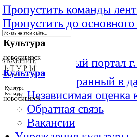
Пропустить команды лен
Пропустить до основного
Культура
НОВОСИБИРСК
Муниципальный портал г.
Культура
Главная
Выбранный в д
Культура
Независимая оценка 
Культура
НОВОСИБИРСК
Обратная связь
Вакансии
Учреждения культуры