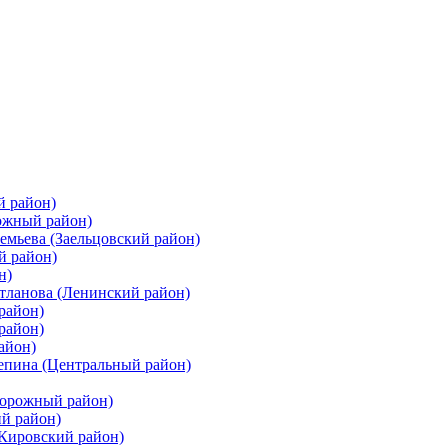
й район)
ожный район)
емьева (Заельцовский район)
й район)
н)
етланова (Ленинский район)
район)
район)
айон)
цепина (Центральный район)
дорожный район)
ий район)
(Кировский район)