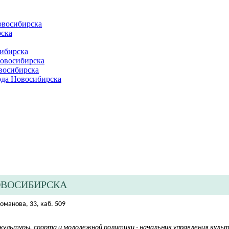
овосибирска
ска
ибирска
Новосибирска
восибирска
ода Новосибирска
ОВОСИБИРСКА
Романова, 33, каб. 509
ультуры, спорта и молодежной политики - начальник управления куль