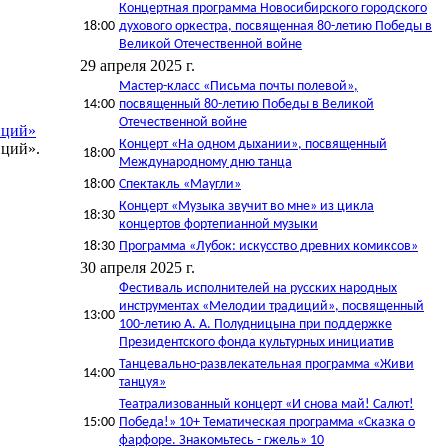
Концертная программа Новосибирского городского
18:00
духового оркестра, посвященная 80-летию Победы в
Великой Отечественной войне
29 апреля 2025 г.
Мастер-класс «Письма почты полевой»,
14:00
посвященный 80-летию Победы в Великой
Отечественной войне
иций»
Концерт «На одном дыхании», посвященный
ций».​
18:00
Международному дню танца
18:00
Спектакль «Маугли»
Концерт «Музыка звучит во мне» из цикла
18:30
концертов фортепианной музыки
18:30
Программа «Лубок: искусство древних комиксов»
30 апреля 2025 г.
Фестиваль исполнителей на русских народных
инструментах «Мелодии традиций», посвященный
13:00
100-летию А. А. Полудницына при поддержке
Президентского фонда культурных инициатив
Танцевально-развлекательная программа «Живи
14:00
танцуя»
Театрализованный концерт «И снова май! Салют!
15:00
Победа!» 10+ Тематическая программа «Сказка о
фарфоре. Знакомьтесь - гжель» 10