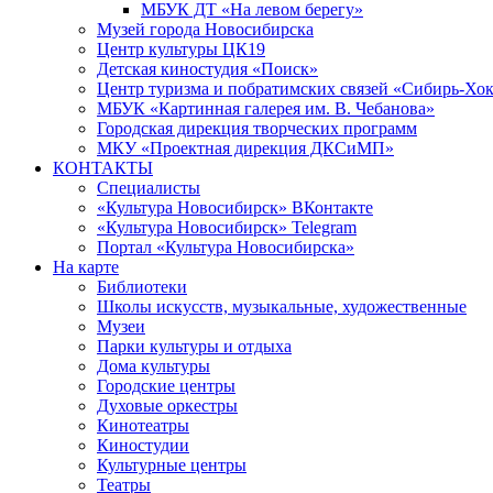
МБУК ДТ «На левом берегу»
Музей города Новосибирска
Центр культуры ЦК19
Детская киностудия «Поиск»
Центр туризма и побратимских связей «Сибирь-Хо
МБУК «Картинная галерея им. В. Чебанова»
Городская дирекция творческих программ
МКУ «Проектная дирекция ДКСиМП»
КОНТАКТЫ
Специалисты
«Культура Новосибирск» ВКонтакте
«Культура Новосибирск» Telegram
Портал «Культура Новосибирска»
На карте
Библиотеки
Школы искусств, музыкальные, художественные
Музеи
Парки культуры и отдыха
Дома культуры
Городские центры
Духовые оркестры
Кинотеатры
Киностудии
Культурные центры
Театры