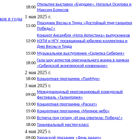
Открытие выставки «Будущее». Наталья Осипова и
18:00
Максим Борисов
1 мая 2025 г.
ков в годы
Праздник Весны и Труда «Достойный труд-гарантия
11:00
Победы!»
Концерт Ансамбля «Нота Артистика» выпускников
12:00
НЭТИ и НГУ, посвященный юбилею коллектива и
Дню Весны и Труда
15:00
Музыкальное выступление «Скрипка Сиберия»
Гала-шоу артистов оригинального жанра в рамках
18:00
«Сибирской жонглерской конвенции»
2 мая 2025 г.
18:00
Концертная программа «ПарМун»
3 мая 2025 г.
Международный многожанровый конкурсный
09:00
фестиваль «Талантория»
13:00
Концертная программа «Раскат»
15:00
Концертная программа «Мирное небо»
15:00
Встреча под гитару «И она ответила: Победа!»
18:00
Танцевальный мастер-класс
4 мая 2025 г.
09:00
Городской праздник «День радио»