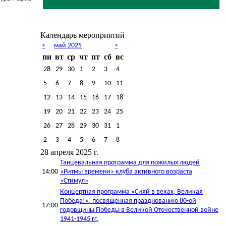
Календарь мероприятий
<
май 2025
>
пн
вт
ср
чт
пт
сб
вс
28
29
30
1
2
3
4
5
6
7
8
9
10
11
12
13
14
15
16
17
18
19
20
21
22
23
24
25
26
27
28
29
30
31
1
2
3
4
5
6
7
8
28 апреля 2025 г.
Танцевальная программа для пожилых людей
14:00
«Ритмы времени» клуба активного возраста
«Стимул»
Концертная программа «Сияй в веках, Великая
Победа!», посвященная празднованию 80-ой
17:00
годовщины Победы в Великой Отечественной войне
1941-1945 гг.