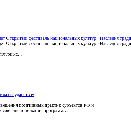
йдет Открытый фестиваль национальных культур «Наследия трад
дет Открытый фестиваль национальных культур «Наследия тради
ультурные…
ила государства»
освещения позитивных практик субъектов РФ и
ах совершенствования программ…