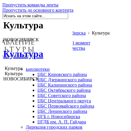
Пропустить команды ленты
Пропустить до основного контента
Культура
Муниципальный портал г. Новосибирска
›
Культура
НОВОСИБИРСК
Главная
Выбранный в данный момент
Независимая оценка качества
Культура
Обратная связь
Вакансии
Учреждения культуры
Культура
Библиотеки
Культура
ЦБС Кировского района
НОВОСИБИРСК
ЦБС Дзержинского района
ЦБС Калининского района
ЦБС Октябрьского района
ЦБС Советского района
ЦБС Центрального округа
ЦБС Первомайского района
ЦБС Ленинского района
ЦГБ г. Новосибирска
ЦГДБ им. А. П. Гайдара
Дирекция городских парков