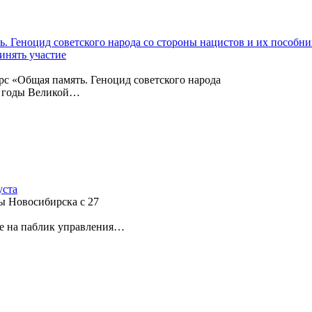
 Геноцид советского народа со стороны нацистов и их пособни
инять участие
с «Общая память. Геноцид советского народа
в годы Великой…
уста
ы Новосибирска с 27
е на паблик управления…