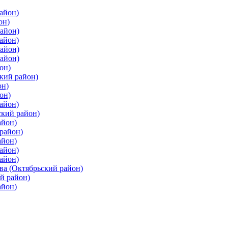
айон)
он)
айон)
айон)
район)
район)
он)
кий район)
он)
он)
айон)
ский район)
айон)
район)
айон)
айон)
айон)
ва (Октябрьский район)
й район)
айон)