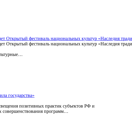
йдет Открытый фестиваль национальных культур «Наследия трад
дет Открытый фестиваль национальных культур «Наследия тради
ультурные…
ила государства»
освещения позитивных практик субъектов РФ и
ах совершенствования программ…