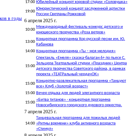
17:00
Юбилейный концерт хоровой студии «Соловушка»
Юмористический концерт заслуженной артистки
19:00
России Светланы Рожковой
ков в годы
6 апреля 2025 г.
Международный фестиваль-конкурс детского и
10:00
юношеского творчества «Роза ветров»
Концертная программа Хор русской песни им. Ю.
13:00
Кабанова
14:00
Концертная программа «Ты – моя мелодия»
Спектакль «Емеля» сказка-балаган 6+ по пьесе С.
Зельцера Театральной студии «Праздник» Центра
15:00
детского творчества Советского района, в рамках
проекта «ТЕАТРальный чердачОК»
Концертно-развлекательная программа «Танцуют
15:00
все» Клуб «Золотой возраст»
15:00
Вечер отдыха для людей элегантного возраста
«Битва титанов» - концертная программа
15:00
Новосибирского городского духового оркестра.
7 апреля 2025 г.
Танцевальная программа для пожилых людей
14:00
«Ритмы времени» клуба активного возраста
«Стимул»
8 апреля 2025 г.