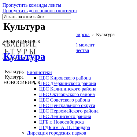
Пропустить команды ленты
Пропустить до основного контента
Культура
Муниципальный портал г. Новосибирска
›
Культура
НОВОСИБИРСК
Главная
Выбранный в данный момент
Независимая оценка качества
Культура
Обратная связь
Вакансии
Учреждения культуры
Культура
Библиотеки
Культура
ЦБС Кировского района
НОВОСИБИРСК
ЦБС Дзержинского района
ЦБС Калининского района
ЦБС Октябрьского района
ЦБС Советского района
ЦБС Центрального округа
ЦБС Первомайского района
ЦБС Ленинского района
ЦГБ г. Новосибирска
ЦГДБ им. А. П. Гайдара
Дирекция городских парков