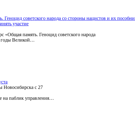
 Геноцид советского народа со стороны нацистов и их пособни
инять участие
с «Общая память. Геноцид советского народа
в годы Великой…
уста
ы Новосибирска с 27
е на паблик управления…