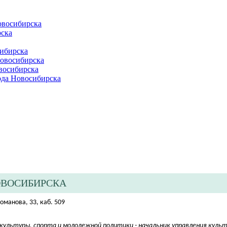
овосибирска
ска
ибирска
Новосибирска
восибирска
ода Новосибирска
ОВОСИБИРСКА
Романова, 33, каб. 509
ультуры, спорта и молодежной политики - начальник управления куль