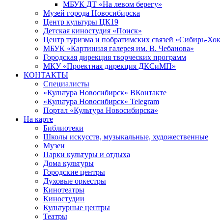
МБУК ДТ «На левом берегу»
Музей города Новосибирска
Центр культуры ЦК19
Детская киностудия «Поиск»
Центр туризма и побратимских связей «Сибирь-Хо
МБУК «Картинная галерея им. В. Чебанова»
Городская дирекция творческих программ
МКУ «Проектная дирекция ДКСиМП»
КОНТАКТЫ
Специалисты
«Культура Новосибирск» ВКонтакте
«Культура Новосибирск» Telegram
Портал «Культура Новосибирска»
На карте
Библиотеки
Школы искусств, музыкальные, художественные
Музеи
Парки культуры и отдыха
Дома культуры
Городские центры
Духовые оркестры
Кинотеатры
Киностудии
Культурные центры
Театры