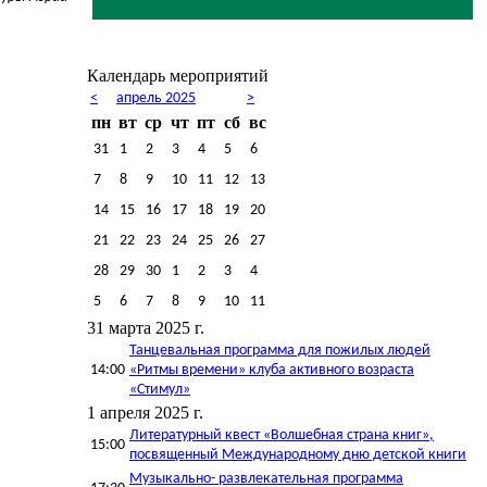
Календарь мероприятий
<
апрель 2025
>
пн
вт
ср
чт
пт
сб
вс
31
1
2
3
4
5
6
7
8
9
10
11
12
13
14
15
16
17
18
19
20
21
22
23
24
25
26
27
28
29
30
1
2
3
4
5
6
7
8
9
10
11
31 марта 2025 г.
Танцевальная программа для пожилых людей
14:00
«Ритмы времени» клуба активного возраста
«Стимул»
1 апреля 2025 г.
Литературный квест «Волшебная страна книг»,
15:00
посвященный Международному дню детской книги
Музыкально- развлекательная программа