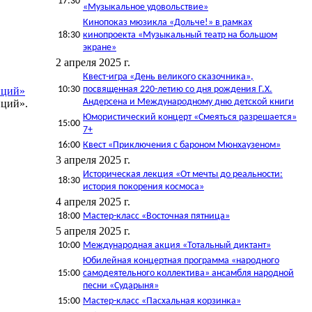
17:30
«Музыкальное удовольствие»
Кинопоказ мюзикла «Дольче!» в рамках
18:30
кинопроекта «Музыкальный театр на большом
экране»
2 апреля 2025 г.
Квест-игра «День великого сказочника»,
10:30
посвященная 220-летию со дня рождения Г.Х.
иций»
Андерсена и Международному дню детской книги
ций».​
Юмористический концерт «Смеяться разрешается»
15:00
7+
16:00
Квест «Приключения с бароном Мюнхаузеном»
3 апреля 2025 г.
Историческая лекция «От мечты до реальности:
18:30
история покорения космоса»
4 апреля 2025 г.
18:00
Мастер-класс «Восточная пятница»
5 апреля 2025 г.
10:00
Международная акция «Тотальный диктант»
Юбилейная концертная программа «народного
15:00
самодеятельного коллектива» ансамбля народной
песни «Сударыня»
15:00
Мастер-класс «Пасхальная корзинка»