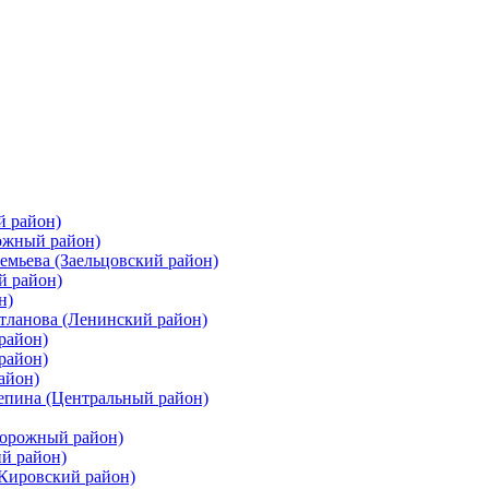
й район)
ожный район)
емьева (Заельцовский район)
й район)
н)
етланова (Ленинский район)
район)
район)
айон)
цепина (Центральный район)
дорожный район)
ий район)
(Кировский район)