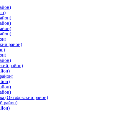
айон)
он)
айон)
айон)
район)
район)
он)
кий район)
он)
он)
айон)
ский район)
айон)
район)
айон)
айон)
айон)
ва (Октябрьский район)
й район)
айон)